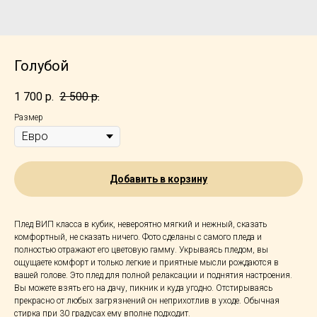
Голубой
1 700
р.
2 500
р.
Размер
Добавить в корзину
Плед ВИП класса в кубик, невероятно мягкий и нежный, сказать
комфортный, не сказать ничего. Фото сделаны с самого пледа и
полностью отражают его цветовую гамму. Укрываясь пледом, вы
ощущаете комфорт и только легкие и приятные мысли рождаются в
вашей голове. Это плед для полной релаксации и поднятия настроения.
Вы можете взять его на дачу, пикник и куда угодно. Отстирываясь
прекрасно от любых загрязнений он неприхотлив в уходе. Обычная
стирка при 30 градусах ему вполне подходит.