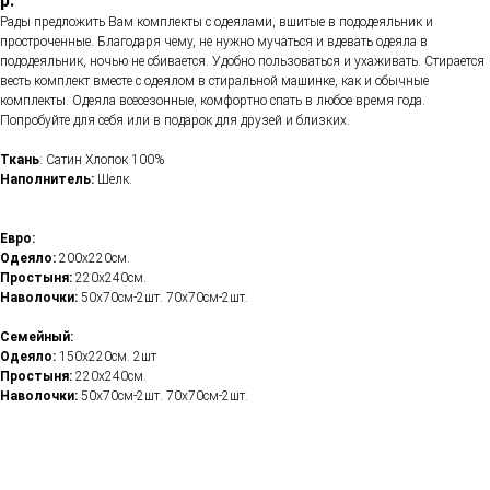
р.
Рады предложить Вам комплекты с одеялами, вшитые в пододеяльник и
простроченные. Благодаря чему, не нужно мучаться и вдевать одеяла в
пододеяльник, ночью не сбивается. Удобно пользоваться и ухаживать. Стирается
весть комплект вместе с одеялом в стиральной машинке, как и обычные
комплекты. Одеяла всесезонные, комфортно спать в любое время года.
Попробуйте для себя или в подарок для друзей и близких.
Ткань
: Сатин Хлопок 100%
Наполнитель:
Шелк.
Евро:
Одеяло:
200х220см.
Простыня:
220х240см.
Наволочки:
50х70см-2шт. 70х70см-2шт.
Семейный:
Одеяло:
150х220см. 2шт
Простыня:
220х240см.
Наволочки:
50х70см-2шт. 70х70см-2шт.