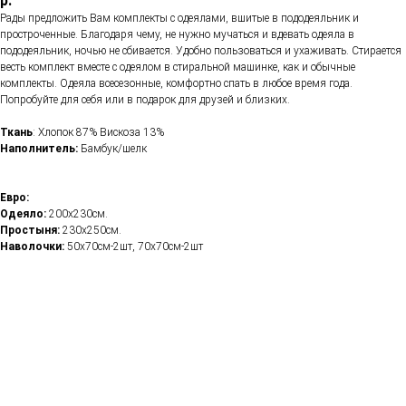
р.
Рады предложить Вам комплекты с одеялами, вшитые в пододеяльник и
простроченные. Благодаря чему, не нужно мучаться и вдевать одеяла в
пододеяльник, ночью не сбивается. Удобно пользоваться и ухаживать. Стирается
весть комплект вместе с одеялом в стиральной машинке, как и обычные
комплекты. Одеяла всесезонные, комфортно спать в любое время года.
Попробуйте для себя или в подарок для друзей и близких.
Ткань
: Хлопок 87% Вискоза 13%
Наполнитель:
Бамбук/шелк
Евро:
Одеяло:
200х230см.
Простыня:
230х250см.
Наволочки:
50х70см-2шт, 70х70см-2шт