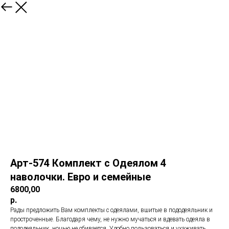
Арт-574 Комплект с Одеялом 4
наволочки. Евро и семейные
6800,00
р.
Рады предложить Вам комплекты с одеялами, вшитые в пододеяльник и
простроченные. Благодаря чему, не нужно мучаться и вдевать одеяла в
пододеяльник, ночью не сбивается. Удобно пользоваться и ухаживать.