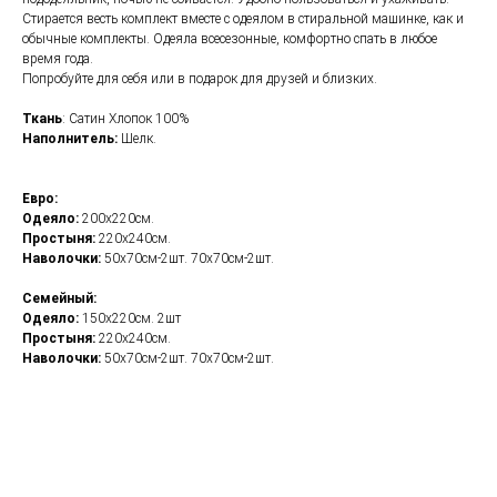
Стирается весть комплект вместе с одеялом в стиральной машинке, как и
обычные комплекты. Одеяла всесезонные, комфортно спать в любое
время года.
Попробуйте для себя или в подарок для друзей и близких.
Ткань
: Сатин Хлопок 100%
Наполнитель:
Шелк.
Евро:
Одеяло:
200х220см.
Простыня:
220х240см.
Наволочки:
50х70см-2шт. 70х70см-2шт.
Семейный:
Одеяло:
150х220см. 2шт
Простыня:
220х240см.
Наволочки:
50х70см-2шт. 70х70см-2шт.