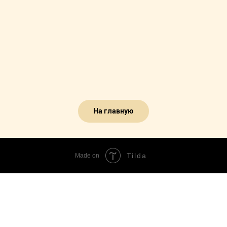
На главную
Tilda
Made on