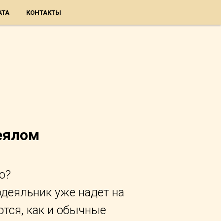
АТА
КОНТАКТЫ
еялом
о?
одеяльник уже надет на
ются, как и обычные